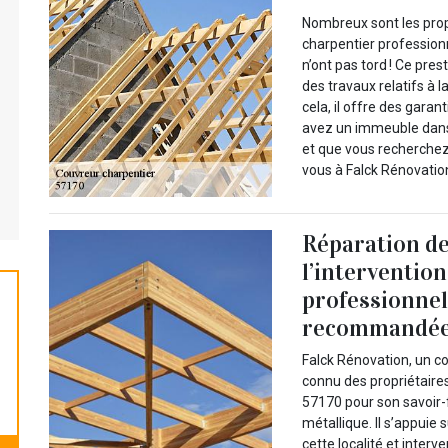
Nombreux sont les propr
charpentier professionne
n’ont pas tord ! Ce pres
des travaux relatifs à l
cela, il offre des gara
avez un immeuble dans 
et que vous recherchez
vous à Falck Rénovatio
Réparation de
l’interventio
professionnel
recommandé
Falck Rénovation, un c
connu des propriétaires
57170 pour son savoir-
métallique. Il s’appuie
cette localité et interv