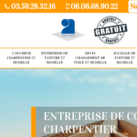
03.59.28.32.16
06.06.68.90.22
No
COUVREUR
ENTREPRISE DE
DEVIS
BACHAGE DE
CHARPENTIER 57
TOITURE 57
CHANGEMENT DE
TOITURE 57
MOSELLE
MOSELLE
TUILE 57 MOSELLE
MOSELLE
ENTREPRISE DE 
CHARPENTIER