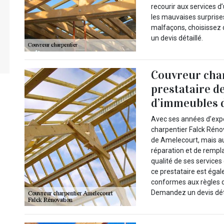
recourir aux services d
les mauvaises surprises 
malfaçons, choisissez d
un devis détaillé.
Couvreur char
prestataire d
d’immeubles d
Avec ses années d’expé
charpentier Falck Réno
de Amelecourt, mais au
réparation et de rempl
qualité de ses services
ce prestataire est égal
conformes aux règles de
Demandez un devis déta