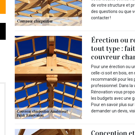
de votre structure et p
des questions ou que v
contacter !
Érection ou r
tout type : fai
couvreur char
Pour une érection ou u
celle-ci soit en bois, e
recommandé pour les pr
professionnel. Dans la 
Rénovation vous propose
les budgets avec une ga
Pour en savoir plus sur 
demander un devis, visi
Conception et