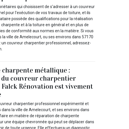
iétaires qui choisissent de s’adresser à un couvreur
l pour l’exécution de vos travaux de toiture, et ils
tataire possède des qualifications pour la réalisation
a charpente et à la toiture en général et en plus de
nties de conformité aux normes en la matière. Si vous
la ville de Amelecourt, ou ses environs dans 57170
 un couvreur charpentier professionnel, adressez-
n.
 charpente métallique :
n du couvreur charpentier
 Falck Rénovation est vivement
e
ouvreur charpentier professionnel expérimenté et
 dans la ville de Amelecourt, et ses environs dans
faire en matière de réparation de charpente
 sur une équipe chevronnée qui peut se déplacer dans
enir de toute urgence. Elle effectuera un diagnostic