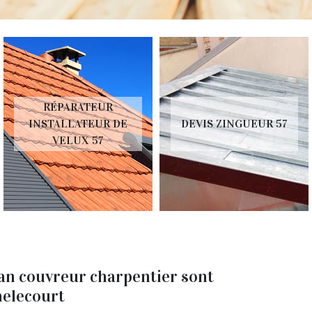
RÉPARATEUR
INSTALLATEUR DE
DEVIS ZINGUEUR 57
VELUX 57
isan couvreur charpentier sont
Amelecourt