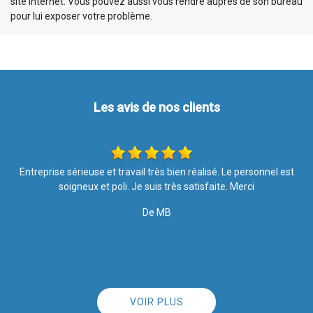
site internet. Vous pouvez aussi vous rendre auprès de son bureau
pour lui exposer votre problème.
Les avis de nos clients
Entreprise sérieuse et travail très bien réalisé. Le personnel est
T
soigneux et poli. Je suis très satisfaite. Merci
De MB
VOIR PLUS