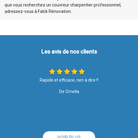
que vous recherchez un couvreur charpentier professionnel,
adressez-vous à Falck Rénovation.
Les avis de nos clients
Les travaux ont été effectués avec soin et rapidité. Merci pour
votre intervention, le résultat est top ????. Je recommande l
l
entreprise à 100%
De Nathalie
VOIR PLUS