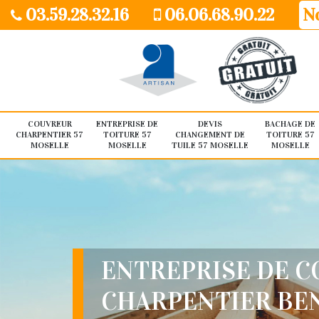
03.59.28.32.16
06.06.68.90.22
No
COUVREUR
ENTREPRISE DE
DEVIS
BACHAGE DE
CHARPENTIER 57
TOITURE 57
CHANGEMENT DE
TOITURE 57
MOSELLE
MOSELLE
TUILE 57 MOSELLE
MOSELLE
ENTREPRISE DE 
CHARPENTIER BEN