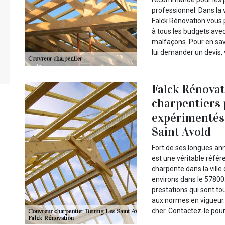
professionnel. Dans la v
Falck Rénovation vous p
à tous les budgets avec
malfaçons. Pour en savo
lui demander un devis, v
Falck Rénovat
charpentiers 
expérimentés 
Saint Avold
Fort de ses longues an
est une véritable réfé
charpente dans la ville
environs dans le 57800. 
prestations qui sont to
aux normes en vigueur. 
cher. Contactez-le pour