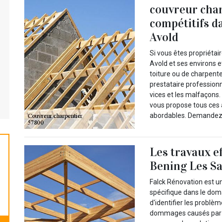
couvreur char
compétitifs da
Avold
Si vous êtes propriétai
Avold et ses environs e
toiture ou de charpente,
prestataire professionn
vices et les malfaçons.
vous propose tous ces 
abordables. Demandez-l
Les travaux e
Bening Les Sa
Falck Rénovation est un
spécifique dans le domai
d'identifier les problèm
dommages causés par l