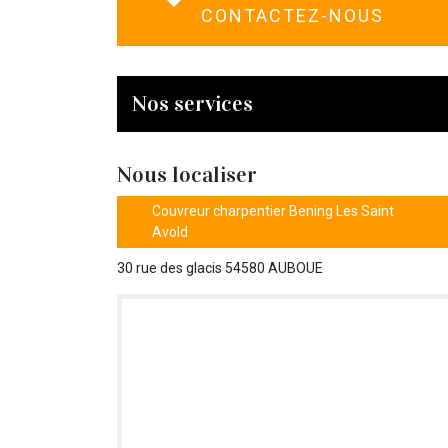
CONTACTEZ-NOUS
Nos services
Nous localiser
Couvreur charpentier Bening Les Saint
Avold
30 rue des glacis 54580 AUBOUE