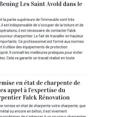
Bening Les Saint Avold dans le
t la partie supérieure de l'immeuble sont très
il est indispensable de s'occuper de la toiture et de
opérations, il est nécessaire de contacter Falck
ouvreur charpentier. Le fait de travailler en hauteur
importants. Ce professionnel est formé aux normes
et il utilise des équipements de protection
oprié. Il connaît les meilleures pratiques pour éviter
tes. Cela va garantir un travail réalisé en toute
emise en état de charpente de
tes appel à l’expertise du
pentier Falck Rénovation
ne remise en état de charpente votre charpente, que
n métal ou encore en béton, il est vivement
opriétaires de s’adresser à un couvreur charpentier