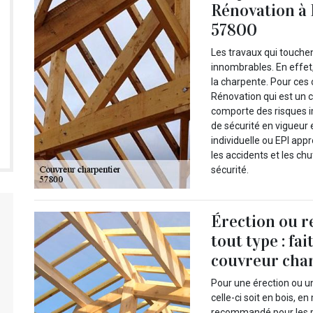
Rénovation à 
57800
Les travaux qui touchen
innombrables. En effet, 
la charpente. Pour ces 
Rénovation qui est un c
comporte des risques 
de sécurité en vigueur 
individuelle ou EPI appr
les accidents et les chu
sécurité.
Érection ou r
tout type : fai
couvreur char
Pour une érection ou u
celle-ci soit en bois, e
recommandé pour les pr