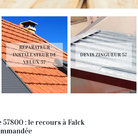
ÉPARATEUR
DEV
ALLATEUR DE
DEVIS ZINGUEUR 57
T
VELUX 57
 57800 : le recours à Falck
ecommandée