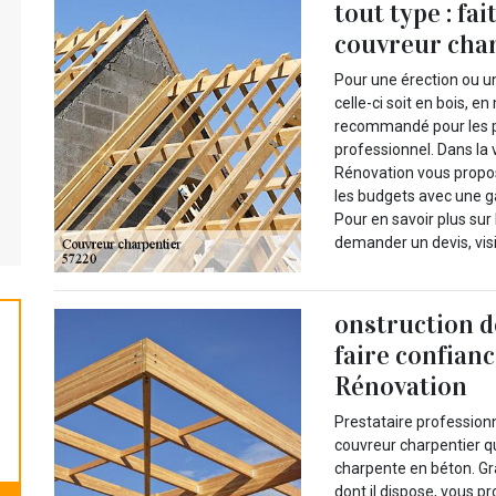
tout type : fai
couvreur char
Pour une érection ou u
celle-ci soit en bois, e
recommandé pour les pr
professionnel. Dans la 
Rénovation vous propose
les budgets avec une ga
Pour en savoir plus sur 
demander un devis, visi
onstruction d
faire confianc
Rénovation
Prestataire profession
couvreur charpentier q
charpente en béton. Gr
dont il dispose, vous pr