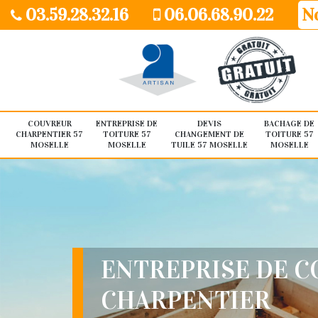
03.59.28.32.16
06.06.68.90.22
No
COUVREUR
ENTREPRISE DE
DEVIS
BACHAGE DE
CHARPENTIER 57
TOITURE 57
CHANGEMENT DE
TOITURE 57
MOSELLE
MOSELLE
TUILE 57 MOSELLE
MOSELLE
ENTREPRISE DE 
CHARPENTIER