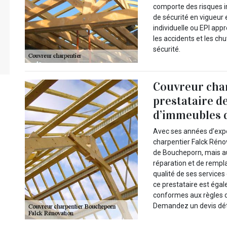
comporte des risques 
de sécurité en vigueur 
individuelle ou EPI appr
les accidents et les chu
sécurité.
Couvreur char
prestataire d
d’immeubles d
Avec ses années d’expé
charpentier Falck Réno
de Boucheporn, mais au
réparation et de rempl
qualité de ses services
ce prestataire est égal
conformes aux règles de
Demandez un devis déta