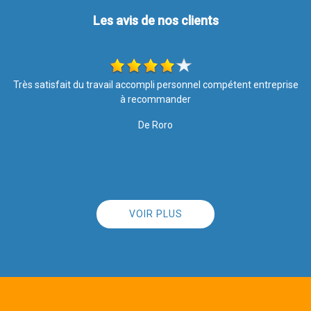
Les avis de nos clients
se
Travail soigné Très satisfaite de l’entretien de la toiture Équipe
sérieuse
l
De Brindille57
VOIR PLUS