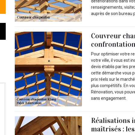
détériorations dans vot
renseignements, visite
auprès de son bureau p
Couvreur char
confrontation
Pour optimiser votre r
votre ville, il vous es
devis établis par les pr
cette démarche vous pr
prix réels sur le march
plus compétitifs. En v
Rénovation, vous pouvez
sans engagement.
Réalisations 
maîtrisés : le