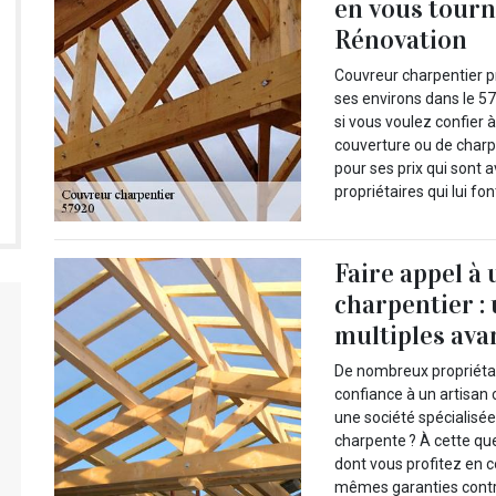
en vous tourna
Rénovation
Couvreur charpentier pr
ses environs dans le 5
si vous voulez confier à
couverture ou de charpe
pour ses prix qui sont 
propriétaires qui lui f
Faire appel à
charpentier :
multiples ava
De nombreux propriétair
confiance à un artisan
une société spécialisée
charpente ? À cette qu
dont vous profitez en con
mêmes garanties contre 