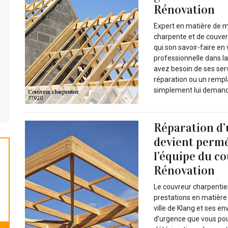
Rénovation
Expert en matière de m
charpente et de couver
qui son savoir-faire en 
professionnelle dans la
avez besoin de ses serv
réparation ou un remp
simplement lui demande
Réparation d’
devient perméa
l’équipe du c
Rénovation
Le couvreur charpentie
prestations en matière 
ville de Klang et ses en
d’urgence que vous pouv