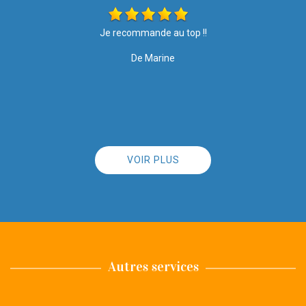
Les travaux ont été effectués avec soin et rapidité. Merci pour
votre intervention, le résultat est top ????. Je recommande l
entreprise à 100%
De Nathalie
VOIR PLUS
Autres services