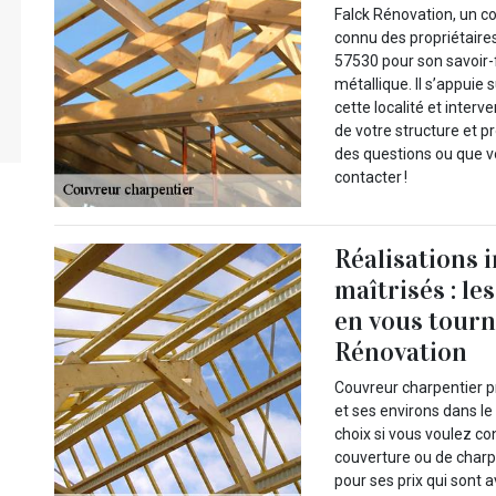
Falck Rénovation, un c
connu des propriétaires
57530 pour son savoir-
métallique. Il s’appuie
cette localité et interv
de votre structure et p
des questions ou que v
contacter !
Réalisations 
maîtrisés : le
en vous tourna
Rénovation
Couvreur charpentier pr
et ses environs dans l
choix si vous voulez con
couverture ou de charpe
pour ses prix qui sont 