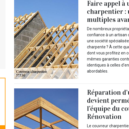
Faire appel à
charpentier :
multiples ava
De nombreux propriétair
confiance à un artisan
une société spécialisée
charpente ? À cette qu
dont vous profitez en con
mêmes garanties contre 
identiques à celles d’en
abordables.
Réparation d’
devient perméa
l’équipe du c
Rénovation
Le couvreur charpentie