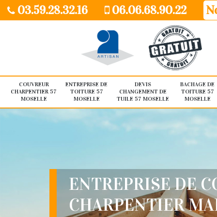
03.59.28.32.16
06.06.68.90.22
No
COUVREUR
ENTREPRISE DE
DEVIS
BACHAGE DE
CHARPENTIER 57
TOITURE 57
CHANGEMENT DE
TOITURE 57
MOSELLE
MOSELLE
TUILE 57 MOSELLE
MOSELLE
ENTREPRISE DE 
CHARPENTIER MA