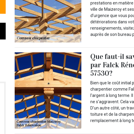
prestations en matière 
ville de Maizeroy et se
d’urgence que vous pouv
détériorations dans vot
renseignements, visite
auprès de son bureau p
Que faut-il sa
par Falck Rén
57530?
Bien que le coût initial
charpentier comme Fal
l'argent à long terme. I
ne s'aggravent. Cela va
D'un autre côté, un trav
toiture et de la charpen
remplacement à long t