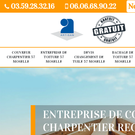
03.59.28.32.16
06.06.68.90.22
No
COUVREUR
ENTREPRISE DE
DEVIS
BACHAGE DE
CHARPENTIER 57
TOITURE 57
CHANGEMENT DE
TOITURE 57
MOSELLE
MOSELLE
TUILE 57 MOSELLE
MOSELLE
ENTREPRISE DE 
CHARPENTIER RE