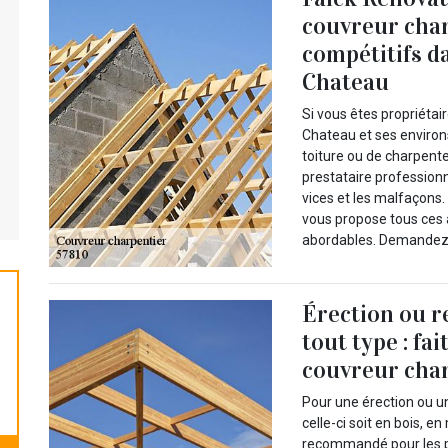
couvreur char
compétitifs da
Chateau
Si vous êtes propriétai
Chateau et ses environ
toiture ou de charpente,
prestataire professionn
vices et les malfaçons.
vous propose tous ces 
abordables. Demandez-l
Érection ou r
tout type : fai
couvreur char
Pour une érection ou u
celle-ci soit en bois, e
recommandé pour les pr