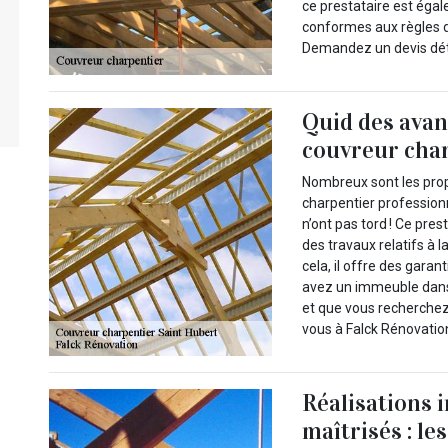
ce prestataire est égal
conformes aux règles de
Demandez un devis déta
Quid des avan
couvreur char
Nombreux sont les propr
charpentier professionne
n’ont pas tord ! Ce pres
des travaux relatifs à l
cela, il offre des gara
avez un immeuble dans 
et que vous recherchez
vous à Falck Rénovatio
Réalisations 
maîtrisés : le