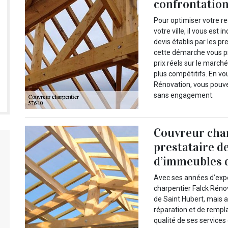
confrontation
Pour optimiser votre r
votre ville, il vous es
devis établis par les pr
cette démarche vous pr
prix réels sur le march
plus compétitifs. En v
Rénovation, vous pouvez
sans engagement.
Couvreur char
prestataire d
d’immeubles d
Avec ses années d’expé
charpentier Falck Réno
de Saint Hubert, mais 
réparation et de rempl
qualité de ses services