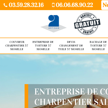
03.59.28.32.16
06.06.68.90.22
No
COUVREUR
ENTREPRISE DE
DEVIS
BACHAGE DE
CHARPENTIER 57
TOITURE 57
CHANGEMENT DE
TOITURE 57
MOSELLE
MOSELLE
TUILE 57 MOSELLE
MOSELLE
ENTREPRISE DE 
CHARPENTIER SA