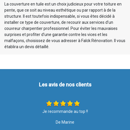
La couverture en tuile est un choix judicieux pour votre toiture en
pente, que ce soit au niveau esthétique ou par rapport à de la
structure. Il est toutefois indispensable, si vous êtes décidé à
installer ce type de couverture, de recourir aux services d’un
couvreur charpentier professionnel. Pour éviter les mauvaises
surprises et profiter d’une garantie contre les vices et les
malfaçons, choisissez de vous adresser à Falck Rénovation. Il vous
établira un devis détaillé.
Les avis de nos clients
Les travaux ont été effectués avec soin et rapidité. Merci pour
votre intervention, le résultat est top ????. Je recommande l
l
entreprise à 100%