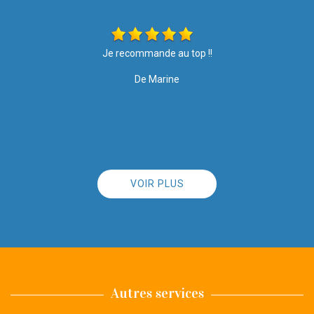
Les travaux ont été effectués avec soin et rapidité. Merci pour
votre intervention, le résultat est top ????. Je recommande l
entreprise à 100%
De Nathalie
VOIR PLUS
Autres services