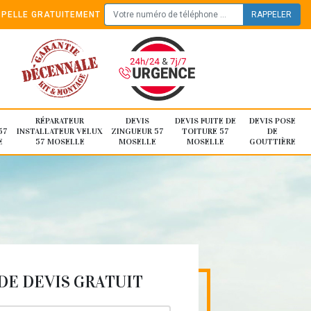
PELLE GRATUITEMENT
RÉPARATEUR
DEVIS
DEVIS FUITE DE
DEVIS POSE
57
INSTALLATEUR VELUX
ZINGUEUR 57
TOITURE 57
DE
E
57 MOSELLE
MOSELLE
MOSELLE
GOUTTIÈRE
E DEVIS GRATUIT