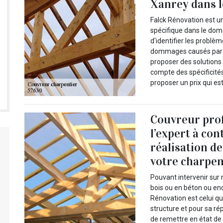
Xanrey dans 
Falck Rénovation est un
spécifique dans le domai
d'identifier les problèm
dommages causés par l
proposer des solutions
compte des spécificités
proposer un prix qui es
Couvreur prof
l’expert à con
réalisation d
votre charpe
Pouvant intervenir sur 
bois ou en béton ou enc
Rénovation est celui qu
structure et pour sa ré
de remettre en état de 