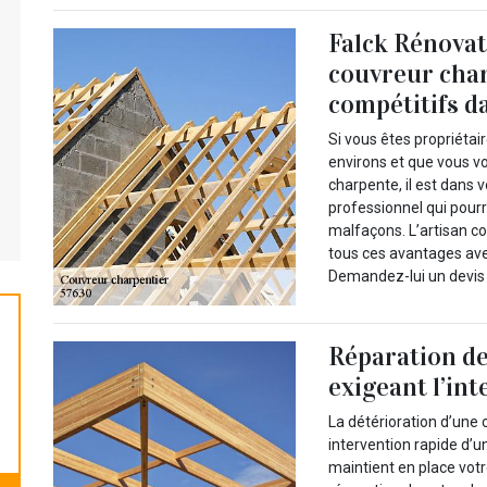
Falck Rénovati
couvreur char
compétitifs da
Si vous êtes propriétai
environs et que vous vo
charpente, il est dans v
professionnel qui pourr
malfaçons. L’artisan c
tous ces avantages avec
Demandez-lui un devis d
Réparation de
exigeant l’in
La détérioration d’une 
intervention rapide d’un
maintient en place votr