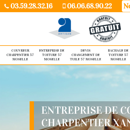
03.59.28.32.16
06.06.68.90.22
No
COUVREUR
ENTREPRISE DE
DEVIS
BACHAGE DE
CHARPENTIER 57
TOITURE 57
CHANGEMENT DE
TOITURE 57
MOSELLE
MOSELLE
TUILE 57 MOSELLE
MOSELLE
ENTREPRISE DE 
CHARPENTIER XA