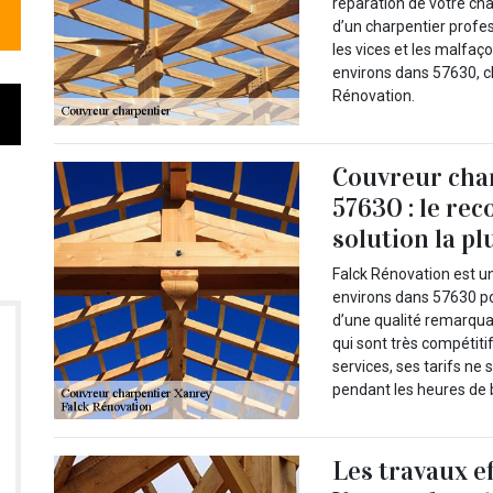
réparation de votre cha
d’un charpentier profe
les vices et les malfaço
environs dans 57630, ch
Rénovation.
Couvreur char
57630 : le rec
solution la 
Falck Rénovation est un
environs dans 57630 po
d’une qualité remarquab
qui sont très compétitif
services, ses tarifs n
pendant les heures de 
Les travaux e