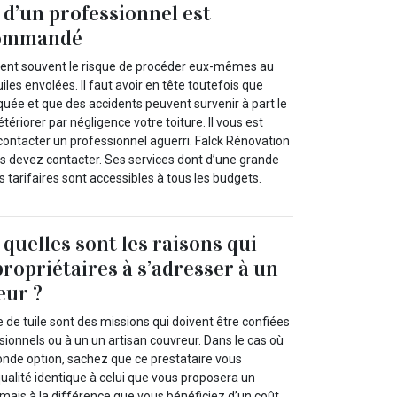
 d’un professionnel est
commandé
nent souvent le risque de procéder eux-mêmes au
les envolées. Il faut avoir en tête toutefois que
quée et que des accidents peuvent survenir à part le
ériorer par négligence votre toiture. Il vous est
ntacter un professionnel aguerri. Falck Rénovation
us devez contacter. Ses services dont d’une grande
s tarifaires sont accessibles à tous les budgets.
: quelles sont les raisons qui
propriétaires à s’adresser à un
eur ?
 de tuile sont des missions qui doivent être confiées
ionnels ou à un un artisan couvreur. Dans le cas où
onde option, sachez que ce prestataire vous
qualité identique à celui que vous proposera un
mais à la différence que vous bénéficiez d’un coût