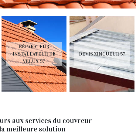
PARATEUR
DEVI
LLATEUR DE
DEVIS ZINGUEUR 57
TO
ELUX 57
ours aux services du couvreur
la meilleure solution