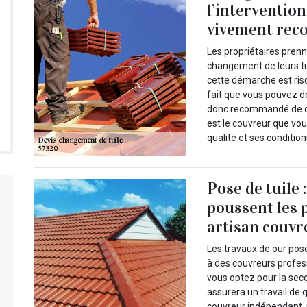
l’intervention
vivement re
Les propriétaires pren
changement de leurs tui
cette démarche est ris
fait que vous pouvez dét
donc recommandé de co
est le couvreur que vo
qualité et ses condition
Pose de tuile 
poussent les 
artisan couvr
Les travaux de our pose
à des couvreurs profess
vous optez pour la sec
assurera un travail de 
couvreur indépendant, 