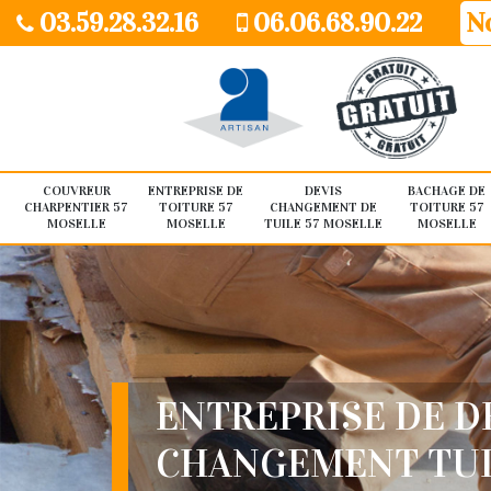
03.59.28.32.16
06.06.68.90.22
No
COUVREUR
ENTREPRISE DE
DEVIS
BACHAGE DE
CHARPENTIER 57
TOITURE 57
CHANGEMENT DE
TOITURE 57
MOSELLE
MOSELLE
TUILE 57 MOSELLE
MOSELLE
ENTREPRISE DE D
CHANGEMENT TU