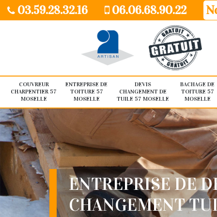
03.59.28.32.16
06.06.68.90.22
No
COUVREUR
ENTREPRISE DE
DEVIS
BACHAGE DE
CHARPENTIER 57
TOITURE 57
CHANGEMENT DE
TOITURE 57
MOSELLE
MOSELLE
TUILE 57 MOSELLE
MOSELLE
ENTREPRISE DE D
CHANGEMENT TU