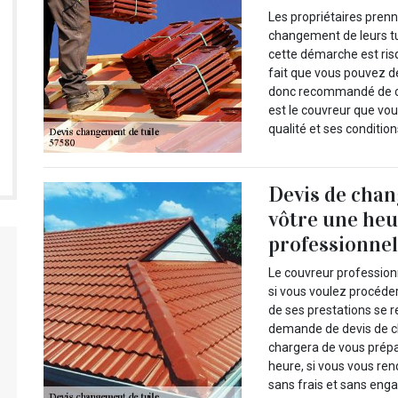
Les propriétaires pren
changement de leurs tui
cette démarche est ris
fait que vous pouvez dét
donc recommandé de co
est le couvreur que vo
qualité et ses condition
Devis de chan
vôtre une heu
professionnel
Le couvreur profession
si vous voulez procéder
de ses prestations se 
demande de devis de c
chargera de vous prépa
heure, si vous vous re
sans frais et sans en