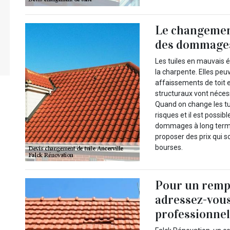
Le changement
des dommages 
Les tuiles en mauvais é
la charpente. Elles peuv
affaissements de toit 
structuraux vont néces
Quand on change les tu
risques et il est possib
dommages à long terme.
proposer des prix qui s
bourses.
Pour un rempl
adressez-vous
professionnel