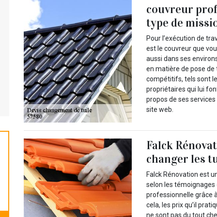
couvreur pro
type de missi
Pour l’exécution de tra
est le couvreur que vou
aussi dans ses environs 
en matière de pose de t
compétitifs, tels sont 
propriétaires qui lui f
propos de ses services 
site web.
Falck Rénovat
changer les tu
Falck Rénovation est un
selon les témoignages de
professionnelle grâce à
cela, les prix qu’il pra
ne sont pas du tout ch