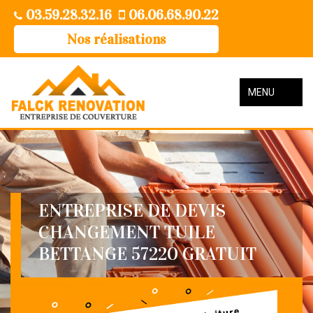
03.59.28.32.16
06.06.68.90.22
Nos réalisations
MENU
ENTREPRISE DE DEVIS
CHANGEMENT TUILE
BETTANGE 57220 GRATUIT