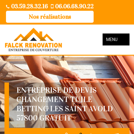
03.59.28.32.16
06.06.68.90.22
Nos réalisations
MENU
ENTREPRISE DE DEVIS
CHANGEMENT TUILE
BETTING LES SAINT AVOLD
57800 GRATUIT