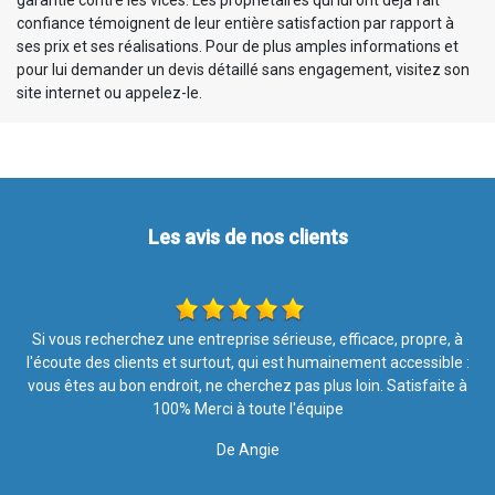
garantie contre les vices. Les propriétaires qui lui ont déjà fait
confiance témoignent de leur entière satisfaction par rapport à
ses prix et ses réalisations. Pour de plus amples informations et
pour lui demander un devis détaillé sans engagement, visitez son
site internet ou appelez-le.
Les avis de nos clients
à
Les travaux ont été effectués avec soin et rapidité. Merci pour
T
 :
votre intervention, le résultat est top ????. Je recommande l
à
entreprise à 100%
De Nathalie