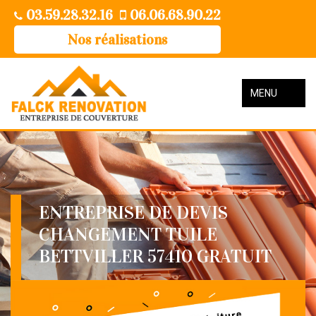
03.59.28.32.16
06.06.68.90.22
Nos réalisations
MENU
ENTREPRISE DE DEVIS
CHANGEMENT TUILE
BETTVILLER 57410 GRATUIT