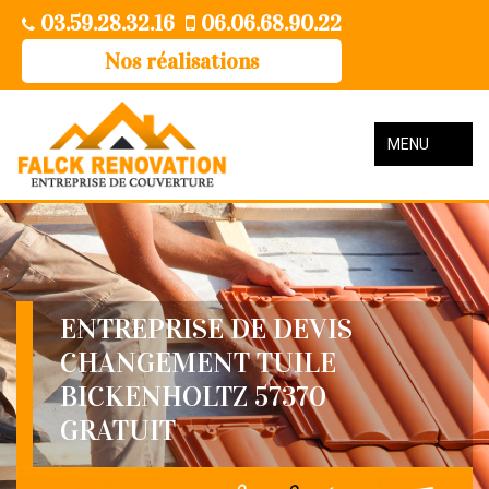
03.59.28.32.16
06.06.68.90.22
Nos réalisations
MENU
ENTREPRISE DE DEVIS
CHANGEMENT TUILE
BICKENHOLTZ 57370
GRATUIT