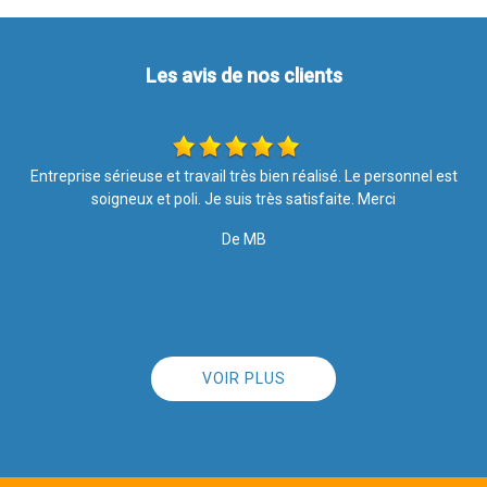
Les avis de nos clients
t
Je recommande au top !!
T
De Marine
VOIR PLUS