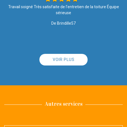
e
Les travaux ont été effectués avec soin et rapidité. Merci pour
votre intervention, le résultat est top ????. Je recommande l
entreprise à 100%
De Nathalie
VOIR PLUS
Autres services