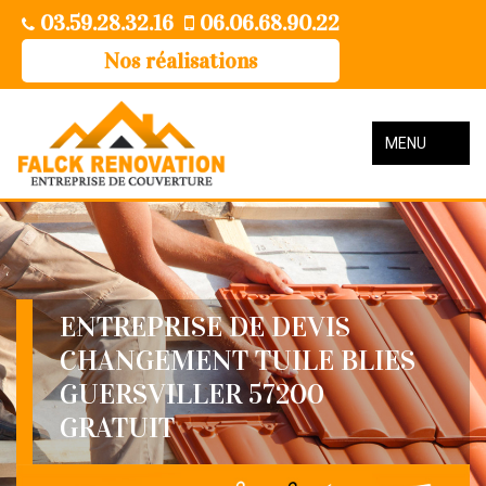
03.59.28.32.16
06.06.68.90.22
Nos réalisations
MENU
ENTREPRISE DE DEVIS
CHANGEMENT TUILE BLIES
GUERSVILLER 57200
GRATUIT