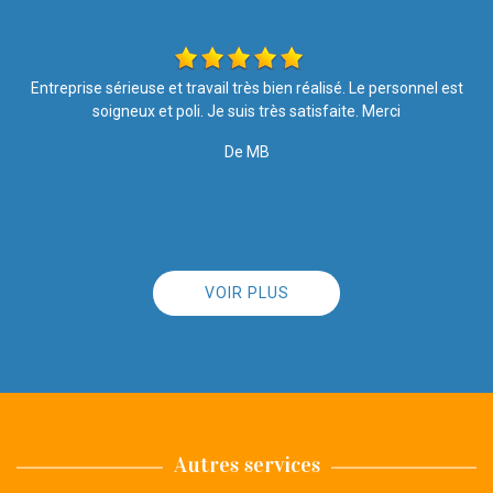
t
Travail parfait, très soigné, très propre. Explications fournies
agréablement données par l'intervenant très poli (et donc
agréablement reçues par mes soins). Entreprise très
professionnelle que je recommanderai sans aucun problème.
De PASINI
VOIR PLUS
Autres services