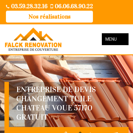
03.59.28.32.16
06.06.68.90.22
Nos réalisations
MENU
ENTREPRISE DE DEVIS
CHANGEMENT TUILE
CHATEAU VOUE 57170
GRATUIT