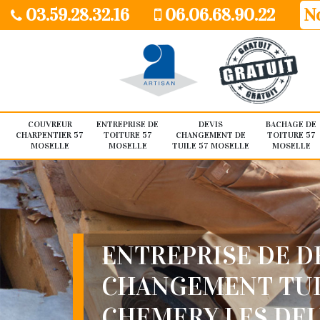
03.59.28.32.16
06.06.68.90.22
No
COUVREUR
ENTREPRISE DE
DEVIS
BACHAGE DE
CHARPENTIER 57
TOITURE 57
CHANGEMENT DE
TOITURE 57
MOSELLE
MOSELLE
TUILE 57 MOSELLE
MOSELLE
ENTREPRISE DE D
CHANGEMENT TU
CHEMERY LES DEU