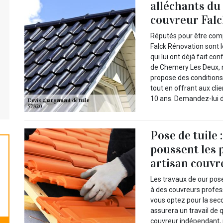
alléchants du
couvreur Fal
Réputés pour être compé
Falck Rénovation sont l
qui lui ont déjà fait co
de Chemery Les Deux, m
propose des conditions 
tout en offrant aux cli
10 ans. Demandez-lui de
Pose de tuile 
poussent les 
artisan couvr
Les travaux de our pose
à des couvreurs profess
vous optez pour la sec
assurera un travail de 
couvreur indépendant, 