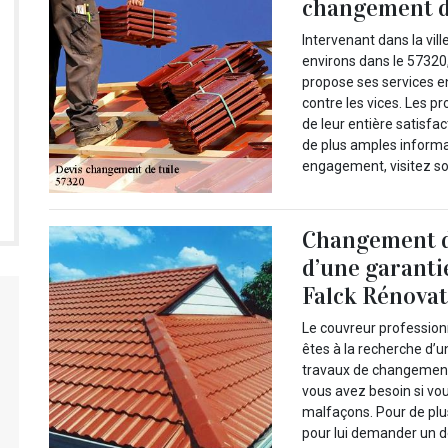
changement d
Intervenant dans la vi
environs dans le 57320,
propose ses services e
contre les vices. Les pr
de leur entière satisfac
de plus amples informa
engagement, visitez son
Changement de 
d’une garanti
Falck Rénova
Le couvreur professionn
êtes à la recherche d’u
travaux de changement d
vous avez besoin si vo
malfaçons. Pour de plu
pour lui demander un de