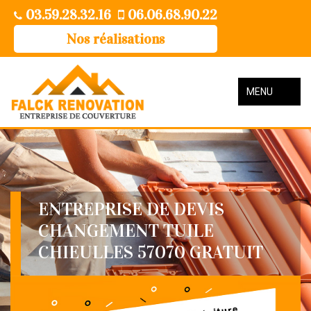
03.59.28.32.16
06.06.68.90.22
Nos réalisations
MENU
ENTREPRISE DE DEVIS
CHANGEMENT TUILE
CHIEULLES 57070 GRATUIT