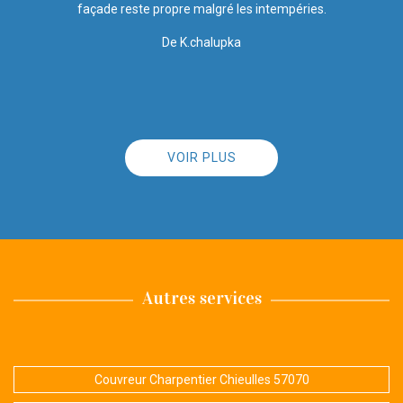
effectués Merci
l
De Jean Marie Hettange Grande
VOIR PLUS
Autres services
Couvreur Charpentier Chieulles 57070