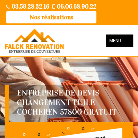
03.59.28.32.16
06.06.68.90.22
Nos réalisations
MENU
ENTREPRISE DE DEVIS
CHANGEMENT TUILE
COCHEREN 57800 GRATUIT