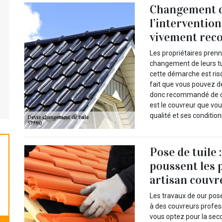
Changement de
l’intervention
vivement re
Les propriétaires pren
changement de leurs tui
cette démarche est ris
fait que vous pouvez dét
donc recommandé de co
est le couvreur que vo
qualité et ses condition
Pose de tuile 
poussent les 
artisan couvr
Les travaux de our pose
à des couvreurs profess
vous optez pour la sec