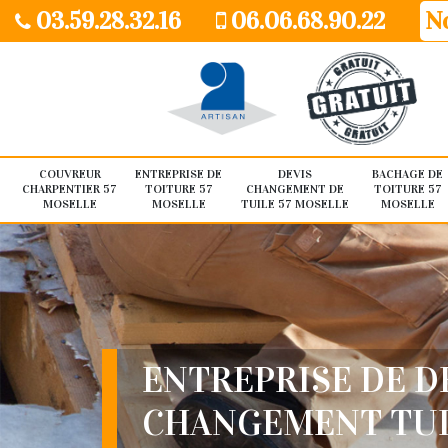
03.59.28.32.16
06.06.68.90.22
No
COUVREUR
ENTREPRISE DE
DEVIS
BACHAGE DE
CHARPENTIER 57
TOITURE 57
CHANGEMENT DE
TOITURE 57
MOSELLE
MOSELLE
TUILE 57 MOSELLE
MOSELLE
ENTREPRISE DE D
CHANGEMENT TU