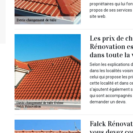
propriétaires qui lui f
propos de ses services 
site web.
Les prix de ch
Rénovation es
dans toute la 
Selon les explications d
dans les localités vois
celui qui propose les p
cette localité et dans c
s’ajoutent également se
qui sont accompagnés d
demander un devis.
Falck Rénovati
vous devez co