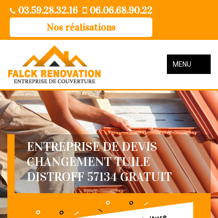
03.59.28.32.16
06.06.68.90.22
Nos réalisations
MENU
ENTREPRISE DE DEVIS
CHANGEMENT TUILE
DISTROFF 57134 GRATUIT