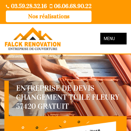
03.59.28.32.16
06.06.68.90.22
Nos réalisations
MENU
ENTREPRISE DE DEVIS
CHANGEMENT TUILE FLEURY
57420 GRATUIT