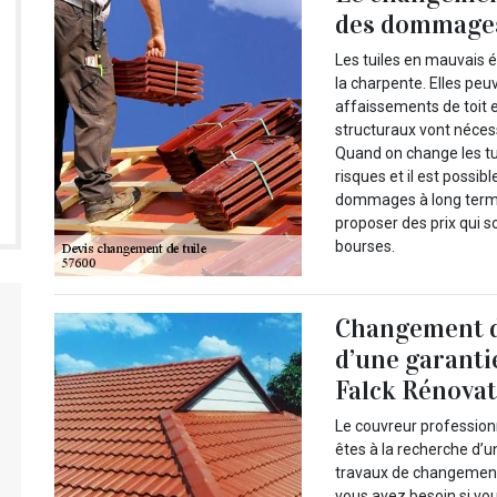
des dommages 
Les tuiles en mauvais é
la charpente. Elles peuv
affaissements de toit 
structuraux vont néces
Quand on change les tu
risques et il est possib
dommages à long terme.
proposer des prix qui s
bourses.
Changement de 
d’une garanti
Falck Rénova
Le couvreur professionn
êtes à la recherche d’u
travaux de changement d
vous avez besoin si vo