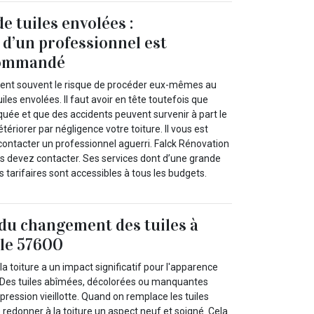
 tuiles envolées :
 d’un professionnel est
commandé
nent souvent le risque de procéder eux-mêmes au
les envolées. Il faut avoir en tête toutefois que
quée et que des accidents peuvent survenir à part le
ériorer par négligence votre toiture. Il vous est
ntacter un professionnel aguerri. Falck Rénovation
us devez contacter. Ses services dont d’une grande
s tarifaires sont accessibles à tous les budgets.
du changement des tuiles à
 le 57600
la toiture a un impact significatif pour l'apparence
 Des tuiles abîmées, décolorées ou manquantes
ression vieillotte. Quand on remplace les tuiles
e redonner à la toiture un aspect neuf et soigné. Cela