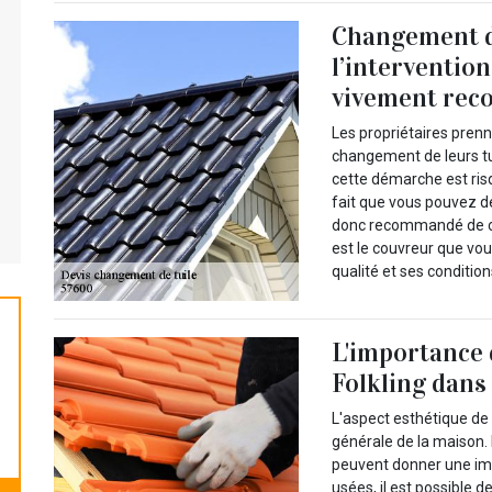
Changement de
l’intervention
vivement re
Les propriétaires pren
changement de leurs tui
cette démarche est ris
fait que vous pouvez dét
donc recommandé de co
est le couvreur que vo
qualité et ses condition
L'importance 
Folkling dans
L'aspect esthétique de 
générale de la maison.
peuvent donner une imp
usées, il est possible d