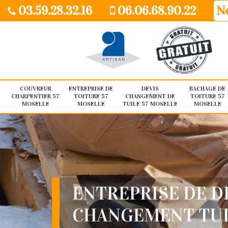
03.59.28.32.16
06.06.68.90.22
No
COUVREUR
ENTREPRISE DE
DEVIS
BACHAGE DE
CHARPENTIER 57
TOITURE 57
CHANGEMENT DE
TOITURE 57
MOSELLE
MOSELLE
TUILE 57 MOSELLE
MOSELLE
ENTREPRISE DE D
CHANGEMENT TU