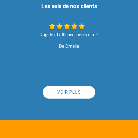
Les avis de nos clients
Si vous recherchez une entreprise sérieuse, efficace, propre, à
l'écoute des clients et surtout, qui est humainement accessible :
vous êtes au bon endroit, ne cherchez pas plus loin. Satisfaite à
100% Merci à toute l'équipe
De Angie
VOIR PLUS