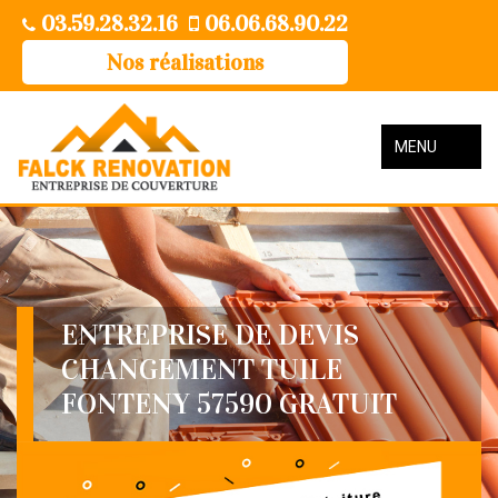
03.59.28.32.16
06.06.68.90.22
Nos réalisations
MENU
ENTREPRISE DE DEVIS
CHANGEMENT TUILE
FONTENY 57590 GRATUIT