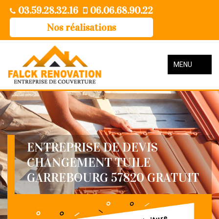
03.59.28.32.16
06.06.68.90.22
Nos réalisations
MENU
ENTREPRISE DE DEVIS
CHANGEMENT TUILE
GARREBOURG 57820 GRATUIT