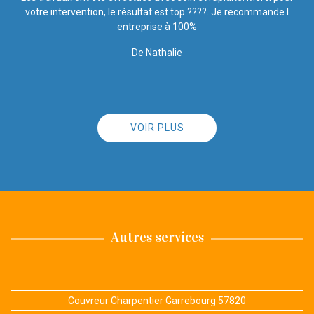
l'écoute des clients et surtout, qui est humainement accessible :
vous êtes au bon endroit, ne cherchez pas plus loin. Satisfaite à
100% Merci à toute l'équipe
De Angie
VOIR PLUS
Autres services
Couvreur Charpentier Garrebourg 57820