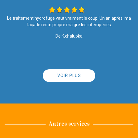
ma
Si vous recherchez une entreprise sérieuse, efficace, propre, à
l'écoute des clients et surtout, qui est humainement accessible :
vous êtes au bon endroit, ne cherchez pas plus loin. Satisfaite à
100% Merci à toute l'équipe
De Angie
VOIR PLUS
Autres services