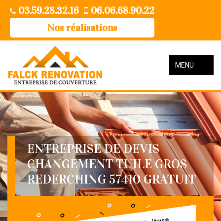
03.59.28.32.16
06.06.68.90.22
Nos réalisations
MENU
ENTREPRISE DE DEVIS
CHANGEMENT TUILE GROS
REDERCHING 57410 GRATUIT