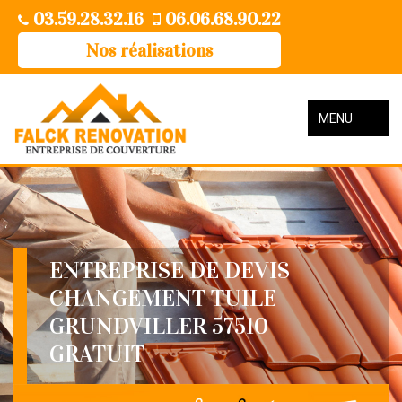
03.59.28.32.16
06.06.68.90.22
Nos réalisations
MENU
ENTREPRISE DE DEVIS
CHANGEMENT TUILE
GRUNDVILLER 57510
GRATUIT