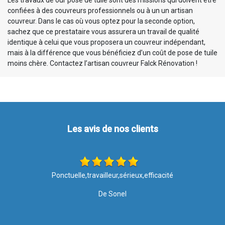
Les travaux de our pose de tuile sont des missions qui doivent être
confiées à des couvreurs professionnels ou à un un artisan
couvreur. Dans le cas où vous optez pour la seconde option,
sachez que ce prestataire vous assurera un travail de qualité
identique à celui que vous proposera un couvreur indépendant,
mais à la différence que vous bénéficiez d’un coût de pose de tuile
moins chère. Contactez l’artisan couvreur Falck Rénovation !
Les avis de nos clients
Les travaux ont été effectués avec soin et rapidité. Merci pour
votre intervention, le résultat est top ????. Je recommande l
entreprise à 100%
De Nathalie