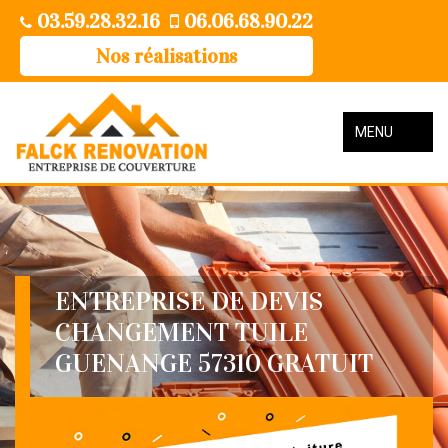
03.59.28.32.16
06.06.68.90.22
Nos réalisations
MENU
ENTREPRISE DE DEVIS
CHANGEMENT TUILE
GUENANGE 57310 GRATUIT