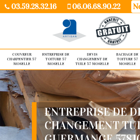
03.59.28.32.16
06.06.68.90.22
No
COUVREUR
ENTREPRISE DE
DEVIS
BACHAGE DE
CHARPENTIER 57
TOITURE 57
CHANGEMENT DE
TOITURE 57
MOSELLE
MOSELLE
TUILE 57 MOSELLE
MOSELLE
ENTREPRISE DE D
CHANGEMENT TU
GUERMANGE 5781