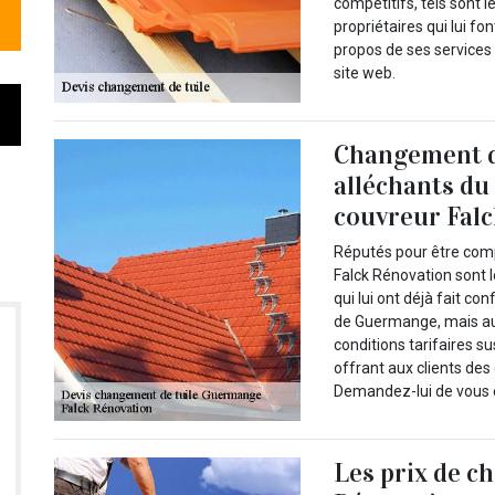
compétitifs, tels sont 
propriétaires qui lui f
propos de ses services 
site web.
Changement de 
alléchants du
couvreur Fal
Réputés pour être compé
Falck Rénovation sont l
qui lui ont déjà fait co
de Guermange, mais au
conditions tarifaires s
offrant aux clients des
Demandez-lui de vous ét
Les prix de ch