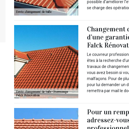
possible d'améliorer l'
se charge des opération
Changement de 
d’une garanti
Falck Rénova
Le couvreur professionn
êtes à la recherche d’u
travaux de changement d
vous avez besoin si vo
malfaçons. Pour de plu
pour lui demander un de
remettra par mail le d
Pour un rempl
adressez-vous
professionnel