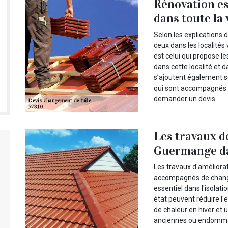
Rénovation es
dans toute la
Selon les explications 
ceux dans les localités
est celui qui propose l
dans cette localité et d
s’ajoutent également se
qui sont accompagnés d
demander un devis.
Les travaux d
Guermange dan
Les travaux d'améliorat
accompagnés de change
essentiel dans l'isolat
état peuvent réduire l'e
de chaleur en hiver et 
anciennes ou endommag