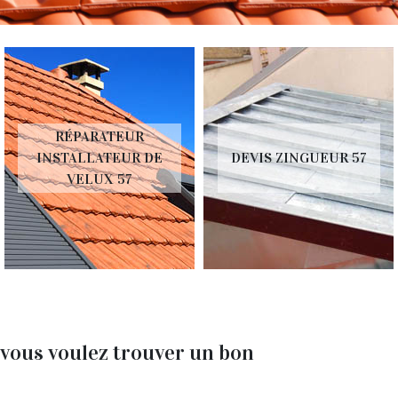
ÉPARATEUR
DEV
ALLATEUR DE
DEVIS ZINGUEUR 57
T
VELUX 57
 vous voulez trouver un bon