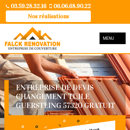
03.59.28.32.16
06.06.68.90.22
Nos réalisations
MENU
ENTREPRISE DE DEVIS
CHANGEMENT TUILE
GUERSTLING 57320 GRATUIT