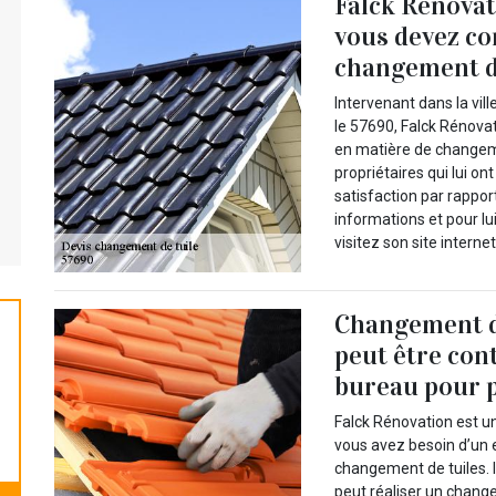
Falck Rénovati
vous devez co
changement d
Intervenant dans la vil
le 57690, Falck Rénovat
en matière de changeme
propriétaires qui lui on
satisfaction par rappor
informations et pour l
visitez son site interne
Changement de
peut être con
bureau pour p
Falck Rénovation est u
vous avez besoin d’un e
changement de tuiles. 
peut réaliser un change