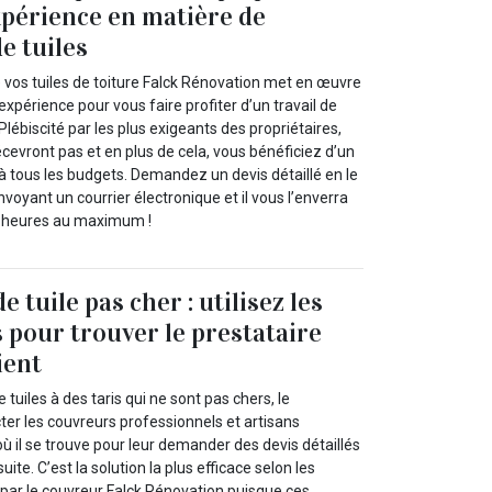
périence en matière de
e tuiles
vos tuiles de toiture Falck Rénovation met en œuvre
expérience pour vous faire profiter d’un travail de
Plébiscité par les plus exigeants des propriétaires,
cevront pas et en plus de cela, vous bénéficiez d’un
e à tous les budgets. Demandez un devis détaillé en le
nvoyant un courrier électronique et il vous l’enverra
4 heures au maximum !
tuile pas cher : utilisez les
s pour trouver le prestataire
ient
uiles à des taris qui ne sont pas chers, le
cter les couvreurs professionnels et artisans
 où il se trouve pour leur demander des devis détaillés
uite. C’est la solution la plus efficace selon les
 par le couvreur Falck Rénovation puisque ces