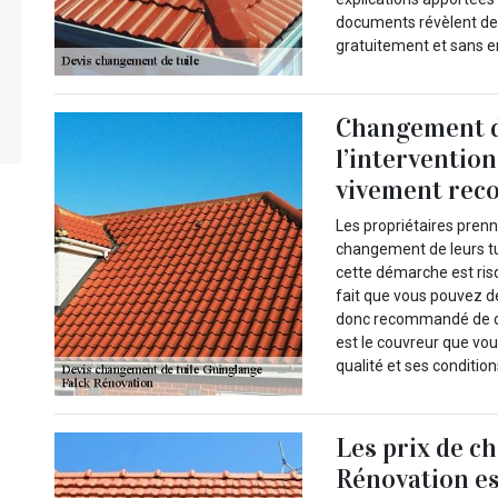
documents révèlent des 
gratuitement et sans e
Changement de
l’intervention
vivement re
Les propriétaires pren
changement de leurs tui
cette démarche est ris
fait que vous pouvez dét
donc recommandé de co
est le couvreur que vo
qualité et ses condition
Les prix de ch
Rénovation es