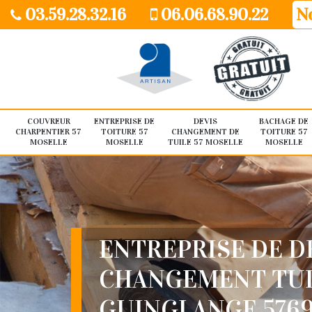
03.59.28.32.16
06.06.68.90.22
No
COUVREUR
ENTREPRISE DE
DEVIS
BACHAGE DE
CHARPENTIER 57
TOITURE 57
CHANGEMENT DE
TOITURE 57
MOSELLE
MOSELLE
TUILE 57 MOSELLE
MOSELLE
ENTREPRISE DE D
CHANGEMENT TU
GUINGLANGE 576