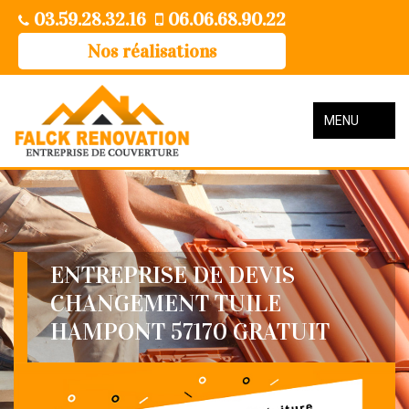
03.59.28.32.16
06.06.68.90.22
Nos réalisations
MENU
ENTREPRISE DE DEVIS
CHANGEMENT TUILE
HAMPONT 57170 GRATUIT