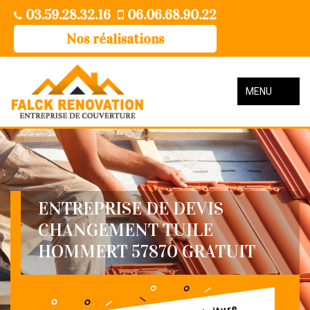
03.59.28.32.16
06.06.68.90.22
Nos réalisations
MENU
ENTREPRISE DE DEVIS
CHANGEMENT TUILE
HOMMERT 57870 GRATUIT