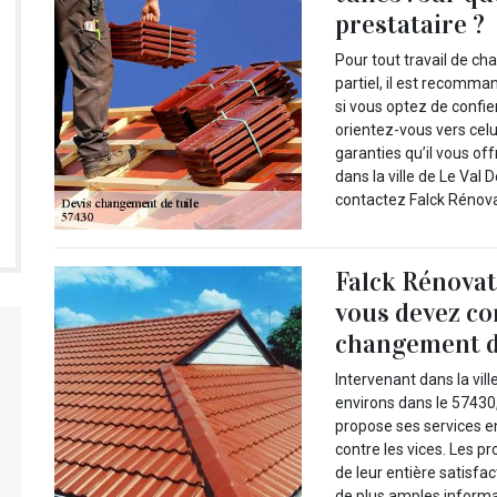
prestataire ?
Pour tout travail de ch
partiel, il est recomma
si vous optez de confier
orientez-vous vers celui
garanties qu’il vous off
dans la ville de Le Val
contactez Falck Rénova
Falck Rénovati
vous devez co
changement d
Intervenant dans la vil
environs dans le 57430,
propose ses services e
contre les vices. Les pr
de leur entière satisfac
de plus amples informa