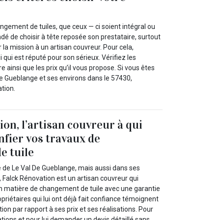
angement de tuiles, que ceux — ci soient intégral ou
ndé de choisir à tête reposée son prestataire, surtout
 la mission à un artisan couvreur. Pour cela,
 qui est réputé pour son sérieux. Vérifiez les
re ainsi que les prix qu’il vous propose. Si vous êtes
 De Gueblange et ses environs dans le 57430,
tion.
on, l’artisan couvreur à qui
nfier vos travaux de
e tuile
le de Le Val De Gueblange, mais aussi dans ses
 Falck Rénovation est un artisan couvreur qui
n matière de changement de tuile avec une garantie
opriétaires qui lui ont déjà fait confiance témoignent
tion par rapport à ses prix et ses réalisations. Pour
tions et pour lui demander un devis détaillé sans