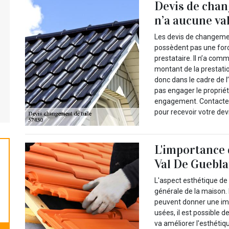
Devis de chan
n’a aucune va
Les devis de changemen
possèdent pas une force 
prestataire. Il n’a com
montant de la prestation
donc dans le cadre de l
pas engager le propriéta
engagement. Contactez
pour recevoir votre devi
L'importance 
Val De Guebla
L'aspect esthétique de 
générale de la maison.
peuvent donner une imp
usées, il est possible d
va améliorer l'esthétiq