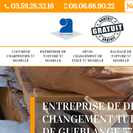
03.59.28.32.16
06.06.68.90.22
No
COUVREUR
ENTREPRISE DE
DEVIS
BACHAGE DE
CHARPENTIER 57
TOITURE 57
CHANGEMENT DE
TOITURE 57
MOSELLE
MOSELLE
TUILE 57 MOSELLE
MOSELLE
ENTREPRISE DE D
CHANGEMENT TUI
DE GUEBLANGE 57