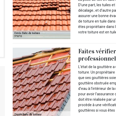
D’une part, les tuiles e
décalage ; et d’autre par
assurer une bonne évac
de toiture en tuile dan
êtes propriétaire dans 
votre toiture est en tui
Faites vérifie
professionne
L’état de la gouttière a
toiture. Un propriétaire
que ses gouttières soie
gouttière obstruée empê
d’eau à l’intérieur de l
pour avoir l’assurance d
doit être réalisée par 
procède à une vérificat
gouttières si vous êtes