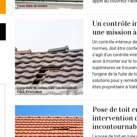
appel au couvreur Falck
Un contrôle in
une mission à
Un contrôle intérieur de
normes, doit être confi
s’agit d’un contrôle int
avoir à monter sur le to
supérieures se trouvant
l’origine de la fuite de
solutions pour y remédi
êtes propriétaire à Vah
Pose de toit e
intervention 
incontournab
La pose de toit en tuile