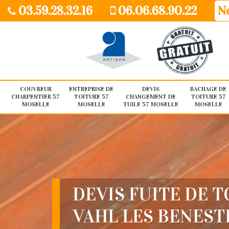
03.59.28.32.16
06.06.68.90.22
No
COUVREUR
ENTREPRISE DE
DEVIS
BACHAGE DE
CHARPENTIER 57
TOITURE 57
CHANGEMENT DE
TOITURE 57
MOSELLE
MOSELLE
TUILE 57 MOSELLE
MOSELLE
DEVIS FUITE DE 
VAHL LES BENEST