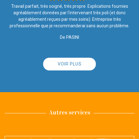
Travail soigné Très satisfaite de l’entretien de la toiture Équipe
L
sérieuse
De Brindille57
VOIR PLUS
Autres services