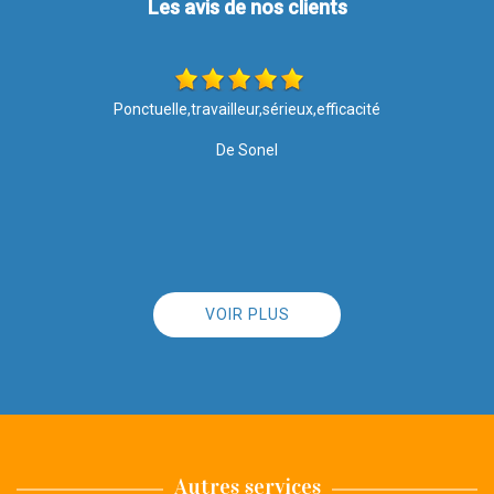
Les avis de nos clients
Le traitement hydrofuge vaut vraiment le coup! Un an après, ma
façade reste propre malgré les intempéries.
De K.chalupka
VOIR PLUS
Autres services