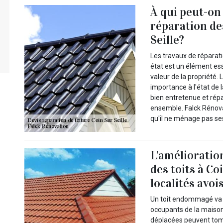
À qui peut-on 
réparation de
Seille?
Les travaux de réparati
état est un élément ess
valeur de la propriété.
importance à l'état de l
bien entretenue et rép
ensemble. Falck Rénova
qu'il ne ménage pas ses
L'amélioration
des toits à Co
localités avoi
Un toit endommagé va p
occupants de la maison 
déplacées peuvent tomb