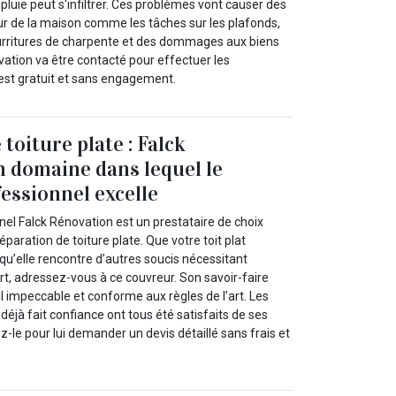
 pluie peut s'infiltrer. Ces problèmes vont causer des
eur de la maison comme les tâches sur les plafonds,
ourritures de charpente et des dommages aux biens
vation va être contacté pour effectuer les
 est gratuit et sans engagement.
toiture plate : Falck
 domaine dans lequel le
essionnel excelle
nel Falck Rénovation est un prestataire de choix
paration de toiture plate. Que votre toit plat
qu’elle rencontre d’autres soucis nécessitant
ert, adressez-vous à ce couvreur. Son savoir-faire
l impeccable et conforme aux règles de l’art. Les
t déjà fait confiance ont tous été satisfaits de ses
z-le pour lui demander un devis détaillé sans frais et