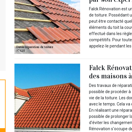
Falck Rénovation est un
de toiture. Possédant u
peut être contacté quel
éléments du toit la cou
effectué dans les règles
compétitifs. Pour tout
appelez-le pendant les
Falck Rénovati
des maisons à
Des travaux de réparati
possible de procéder à 
vie de la toiture. Les
avec le temps. Cela va c
En réalisant une réparat
possible de prolonger l
d'éviter les changement
Rénovation s'occupe des