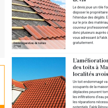
Le devis joue un rôle 
disposer le propriétaire
l’étendue des dégâts.
sur le prix des matéria
couvreur professionnel.
donc plusieurs auprès d
vous adressant à Falck
gratuitement.
L'amélioration
des toits à Ma
localités avoi
Un toit endommagé va p
occupants de la maison 
déplacées peuvent tomb
les infiltrations d'eau
les réparations nécessa
potentiels. Falck Rénov