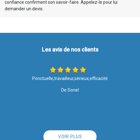
confiance confirment son savoir-faire. Appelez-le pour lui
demander un devis.
Les avis de nos clients
Travail parfait, très soigné, très propre. Explications fournies
agréablement données par l'intervenant très poli (et donc
agréablement reçues par mes soins). Entreprise très
professionnelle que je recommanderai sans aucun problème.
De PASINI
VOIR PLUS