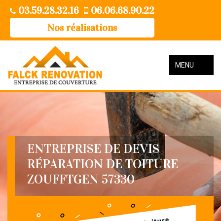
03.59.28.32.16
06.06.68.90.22
Nos réalisations
MENU
ENTREPRISE DE DEVIS
RÉPARATION DE TOITURE
ZOUFFTGEN 57330