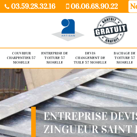
03.59.28.32.16
06.06.68.90.22
No
COUVREUR
ENTREPRISE DE
DEVIS
BACHAGE DE
CHARPENTIER 57
TOITURE 57
CHANGEMENT DE
TOITURE 57
MOSELLE
MOSELLE
TUILE 57 MOSELLE
MOSELLE
ENTREPRISE DEVI
ZINGUEUR SAINT