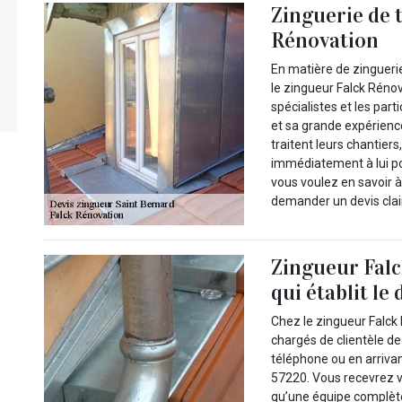
Zinguerie de to
Rénovation
En matière de zinguerie
le zingueur Falck Rénova
spécialistes et les par
et sa grande expérienc
traitent leurs chantier
immédiatement à lui pou
vous voulez en savoir à
demander un devis clair
Zingueur Falc
qui établit le
Chez le zingueur Falck
chargés de clientèle de 
téléphone ou en arriva
57220. Vous recevrez vo
qu’une équipe complète 