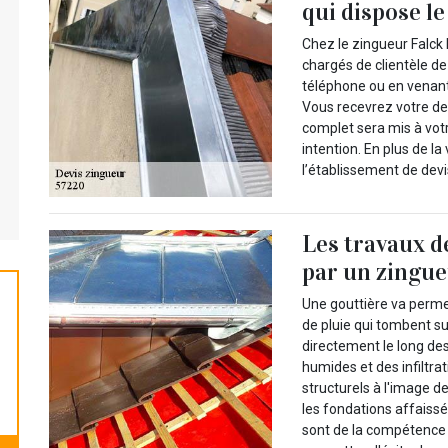
qui dispose l
Chez le zingueur Falck
chargés de clientèle de
téléphone ou en venant
Vous recevrez votre dev
complet sera mis à vot
intention. En plus de la
l’établissement de devi
Les travaux d
par un zingue
Une gouttière va perme
de pluie qui tombent sur 
directement le long des
humides et des infiltr
structurels à l'image de
les fondations affaiss
sont de la compétence d