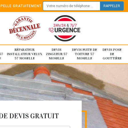
PELLE GRATUITEMENT
RÉPARATEUR
DEVIS
DEVIS FUITE DE
DEVIS POSE
57
INSTALLATEUR VELUX
ZINGUEUR 57
TOITURE 57
DE
E
57 MOSELLE
MOSELLE
MOSELLE
GOUTTIÈRE
E DEVIS GRATUIT