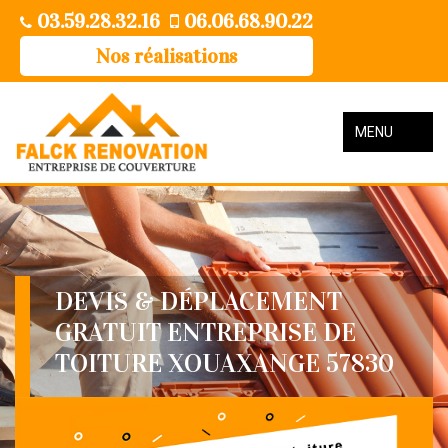
03.59.28.32.16
06.06.68.90.22
Nos réalisations
MENU
DEVIS & DÉPLACEMENT
GRATUIT ENTREPRISE DE
TOITURE XOUAXANGE 57830