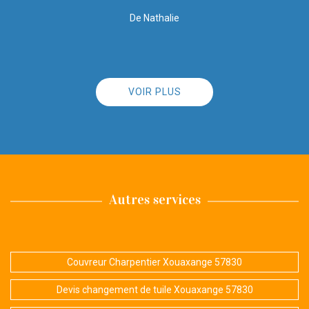
professionnelle que je recommanderai sans aucun problème.
De PASINI
VOIR PLUS
Autres services
Couvreur Charpentier Xouaxange 57830
Devis changement de tuile Xouaxange 57830