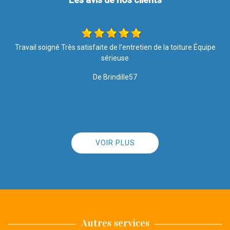
e
Si vous recherchez une entreprise sérieuse, efficace, propre, à
l'écoute des clients et surtout, qui est humainement accessible :
vous êtes au bon endroit, ne cherchez pas plus loin. Satisfaite à
100% Merci à toute l'équipe
De Angie
VOIR PLUS
Autres services