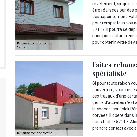
revêtement, singulière
être réalisées par des 
désappointement. Falck
pour remplir tous vos n
57117, il pourra se dép
sans pour autant renier
pour obtenir votre devi
Faites rehaus
spécialiste
Si pour toute raison v
couverture, vous néces
ces travaux d’une cert
genre d’activités n’est 
la chance, car Falck Ré
corvées. Il opère dans l
dans tout le 57117. Alor
prendre contact avec e