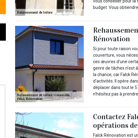
vous conseiller pour la
budget. Vous obtiendrez
Rehaussement
Rénovation
Si pour toute raison v
couverture, vous nécess
ces œuvres d’une cert
genre de tâches n’est à
la chance, car Falck Ré
d’activités. Il opère dan
déplacer dans tout le 57
n’hésitez pas à prendr
Contactez Fal
opérations de
Falck Rénovation est u