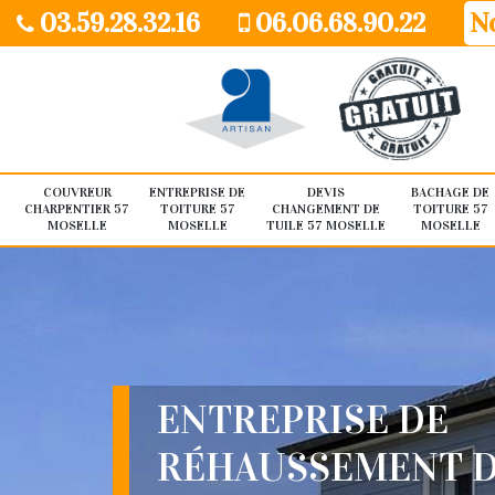
03.59.28.32.16
06.06.68.90.22
No
COUVREUR
ENTREPRISE DE
DEVIS
BACHAGE DE
CHARPENTIER 57
TOITURE 57
CHANGEMENT DE
TOITURE 57
MOSELLE
MOSELLE
TUILE 57 MOSELLE
MOSELLE
ENTREPRISE DE
RÉHAUSSEMENT 